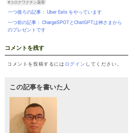
#コロナワクチン薬害
投
一つ後ろの記事：
Uber Eats をやっています
稿
一つ前の記事：
ChargeSPOTとChatGPTは神さまから
ナ
のプレゼントです
ビ
ゲ
コメントを残す
ー
シ
コメントを投稿するには
ログイン
してください。
ョ
ン
この記事を書いた人