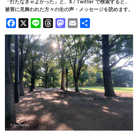
「打たなきゃよかった」と、X / Twitter で検索すると、
被害に見舞われた方々の生の声・メッセージを読めます。
Facebook
X
Line
Threads
Mastodon
Email
共
有