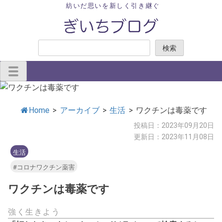
Skip
紡いだ思いを新しく引き継ぐ
to
content
検
検索
索
Home
>
アーカイブ
>
生活
>
ワクチンは毒薬です
投稿日：2023年09月20日
更新日：2023年11月08日
生活
#コロナワクチン薬害
ワクチンは毒薬です
強く生きよう