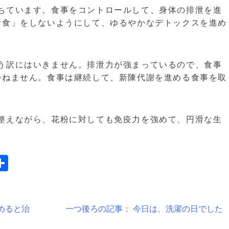
有
ちています。食事をコントロールして、身体の排泄を進
断食」をしないようにして、ゆるやかなデトックスを進め
う訳にはいきません。排泄力が強まっているので、食事
かねません。食事は継続して、新陳代謝を進める食事を取
整えながら、花粉に対しても免疫力を強めて、円滑な生
s
todon
mail
共
有
めると治
一つ後ろの記事：
今日は、洗濯の日でした