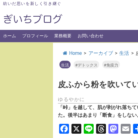
Skip
紡いだ思いを新しく引き継ぐ
to
content
ホーム
プロフィール
業務概要
お問い合わせ
Home
>
アーカイブ
>
生活
>
生活
#デトックス
#免疫力
皮ふから粉を吹いて
ゆるやかに
「峠」を越して、肌が剥がれ落ちて
た。後半はあまり「断食」をしない
Facebook
X
Line
Thread
Mas
E