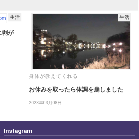
生活
生活
に剥が
身体が教えてくれる
お休みを取ったら体調を崩しました
2023年03月08日
Instagram