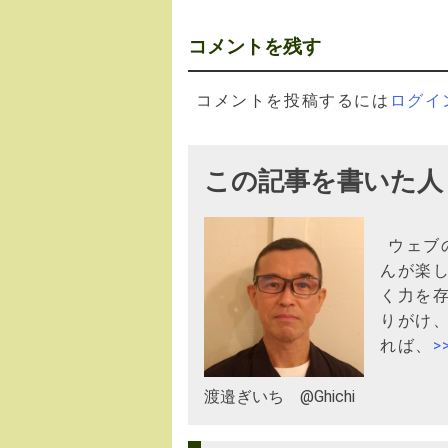
ナ
コメントを残す
ビ
ゲ
コメントを投稿するには
ログイ
ー
シ
この記事を書いた人
ョ
ン
ウェブ
んが楽
く力を
りがけ
れば、
渡邉ぎいち @Ghichi