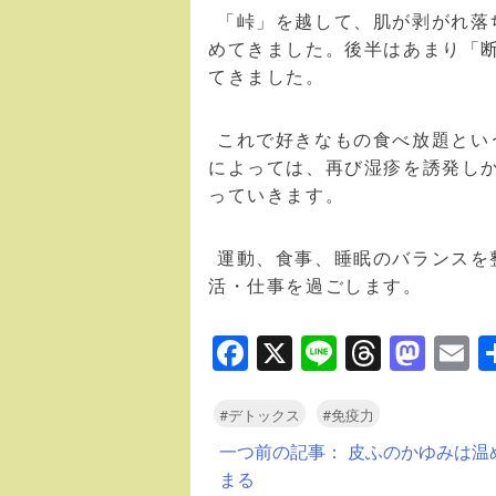
「峠」を越して、肌が剥がれ落
めてきました。後半はあまり「
てきました。
これで好きなもの食べ放題とい
によっては、再び湿疹を誘発し
っていきます。
運動、食事、睡眠のバランスを
活・仕事を過ごします。
Facebook
X
Line
Thread
Mas
E
#デトックス
#免疫力
投
一つ前の記事：
皮ふのかゆみは温
まる
稿