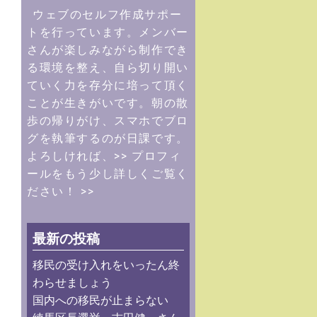
ウェブのセルフ作成サポー
トを行っています。メンバー
さんが楽しみながら制作でき
る環境を整え、自ら切り開い
ていく力を存分に培って頂く
ことが生きがいです。朝の散
歩の帰りがけ、スマホでブロ
グを執筆するのが日課です。
よろしければ、
>> プロフィ
ールをもう少し詳しくご覧く
ださい！ >>
最新の投稿
移民の受け入れをいったん終
わらせましょう
国内への移民が止まらない