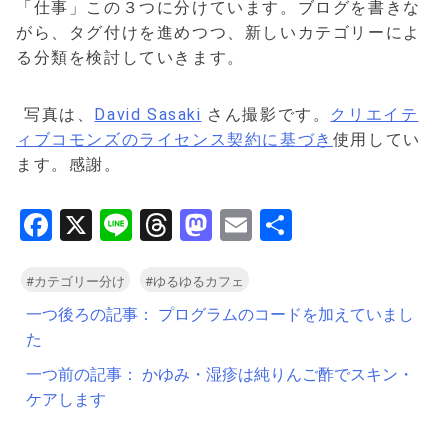
「仕事」この３つに分けています。ブログを書きな
がら、タグ付けを進めつつ、新しいカテゴリーによ
る分類を検討していきます。
写真は、
David Sasaki
さん撮影です。
クリエイテ
ィブコモンズのライセンス契約に基づき
使用してい
ます。感謝。
Facebook
X
Line
Threads
Mastodon
Email
共
有
#カテゴリー分け
#ゆるゆるカフェ
投
一つ後ろの記事：
プログラムのコードを加えていまし
稿
た
ナ
一つ前の記事：
かゆみ・湿疹は純りんご酢でスキン・
ビ
ケアします
ゲ