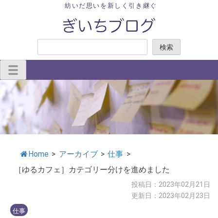
Skip
紡いだ思いを新しく引き継ぐ
to
content
検
検索
索
Home
>
アーカイブ
>
仕事
>
［ゆるカフェ］カテゴリー分けを進めました
投稿日：2023年02月21日
更新日：2023年02月23日
仕事