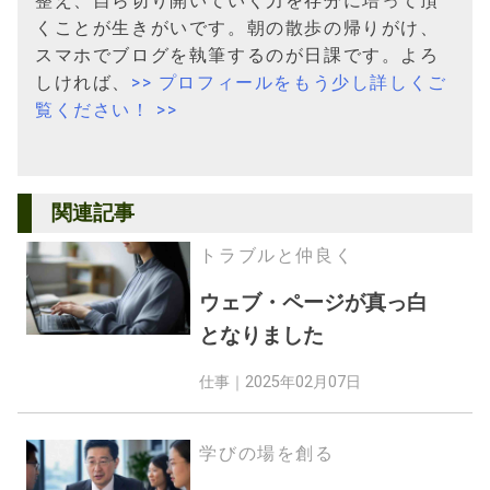
整え、自ら切り開いていく力を存分に培って頂
くことが生きがいです。朝の散歩の帰りがけ、
スマホでブログを執筆するのが日課です。よろ
しければ、
>> プロフィールをもう少し詳しくご
覧ください！ >>
関連記事
トラブルと仲良く
ウェブ・ページが真っ白
となりました
仕事｜
2025年02月07日
学びの場を創る