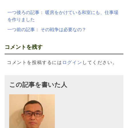
有
投
一つ後ろの記事：
暖房をかけている和室にも、仕事場
稿
を作りました
ナ
一つ前の記事：
その戦争は必要なの？
ビ
ゲ
コメントを残す
ー
シ
コメントを投稿するには
ログイン
してください。
ョ
ン
この記事を書いた人