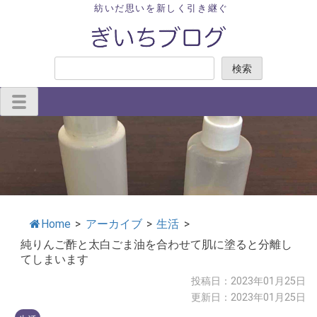
Skip
紡いだ思いを新しく引き継ぐ
to
content
検
検索
索
Home
>
アーカイブ
>
生活
>
純りんご酢と太白ごま油を合わせて肌に塗ると分離し
てしまいます
投稿日：2023年01月25日
更新日：2023年01月25日