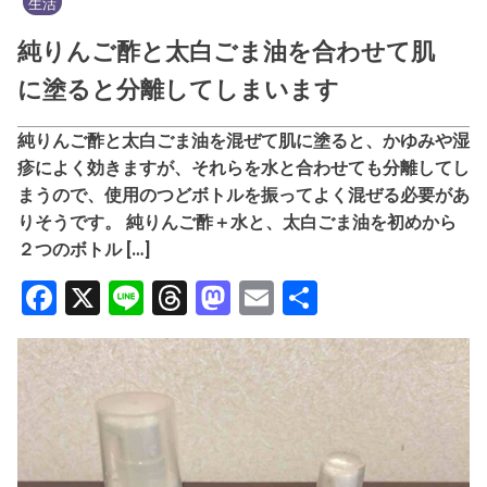
生活
純りんご酢と太白ごま油を合わせて肌
に塗ると分離してしまいます
純りんご酢と太白ごま油を混ぜて肌に塗ると、かゆみや湿
疹によく効きますが、それらを水と合わせても分離してし
まうので、使用のつどボトルを振ってよく混ぜる必要があ
りそうです。 純りんご酢＋水と、太白ごま油を初めから
２つのボトル […]
Facebook
X
Line
Threads
Mastodon
Email
共
有