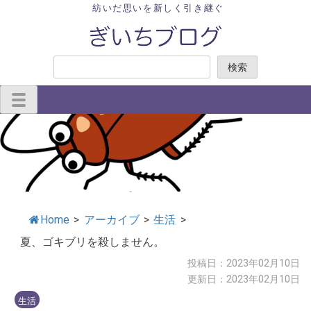
Skip
紡いだ思いを新しく引き継ぐ
to
content
検
検索
索
Home
>
アーカイブ
>
生活
>
夏、ゴキブリを殺しません。
投稿日：2023年02月10日
更新日：2023年02月10日
生活