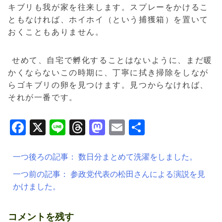
キブリも我が家を往来します。スプレーをかけるこ
ともなければ、ホイホイ（という捕獲箱）を置いて
おくこともありません。
せめて、自宅で孵化することはないように、まだ暖
かくならないこの時期に、丁寧に拭き掃除をしなが
らゴキブリの卵を見つけます。見つからなければ、
それが一番です。
Facebook
X
Line
Threads
Mastodon
Email
共
有
投
一つ後ろの記事：
数日分まとめて洗濯をしました。
稿
一つ前の記事：
参政党代表の松田さんによる演説を見
ナ
かけました。
ビ
ゲ
コメントを残す