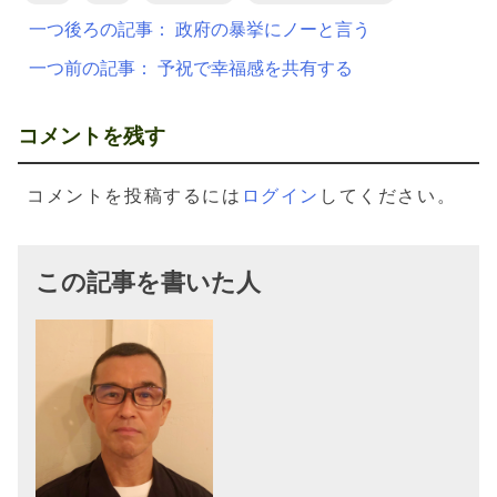
投
一つ後ろの記事：
政府の暴挙にノーと言う
稿
一つ前の記事：
予祝で幸福感を共有する
ナ
ビ
コメントを残す
ゲ
ー
コメントを投稿するには
ログイン
してください。
シ
ョ
この記事を書いた人
ン