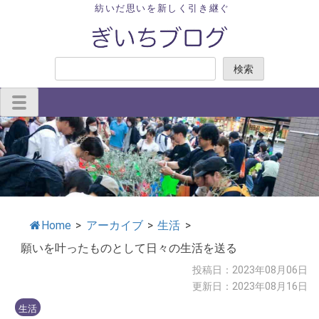
Skip
紡いだ思いを新しく引き継ぐ
to
content
検
検索
索
Home
>
アーカイブ
>
生活
>
願いを叶ったものとして日々の生活を送る
投稿日：2023年08月06日
更新日：2023年08月16日
生活