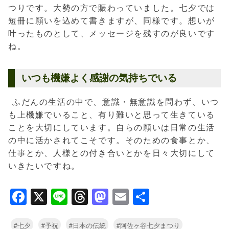
つりです。大勢の方で賑わっていました。七夕では
短冊に願いを込めて書きますが、同様です。想いが
叶ったものとして、メッセージを残すのが良いです
ね。
いつも機嫌よく感謝の気持ちでいる
ふだんの生活の中で、意識・無意識を問わず、いつ
も上機嫌でいること、有り難いと思って生きている
ことを大切にしています。自らの願いは日常の生活
の中に活かされてこそです。そのための食事とか、
仕事とか、人様との付き合いとかを日々大切にして
いきたいですね。
Facebook
X
Line
Threads
Mastodon
Email
共
有
#七夕
#予祝
#日本の伝統
#阿佐ヶ谷七夕まつり