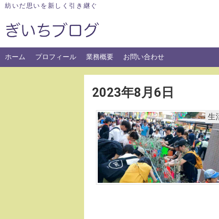
Skip
紡いだ思いを新しく引き継ぐ
to
content
ホーム
プロフィール
業務概要
お問い合わせ
2023年8月6日
生