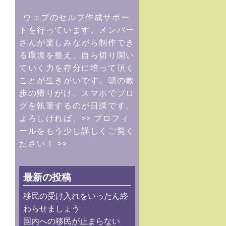
ウェブのセルフ作成サポー
トを行っています。メンバー
さんが楽しみながら制作でき
る環境を整え、自ら切り開い
ていく力を存分に培って頂く
ことが生きがいです。朝の散
歩の帰りがけ、スマホでブロ
グを執筆するのが日課です。
よろしければ、
>> プロフィ
ールをもう少し詳しくご覧く
ださい！ >>
最新の投稿
移民の受け入れをいったん終
わらせましょう
国内への移民が止まらない