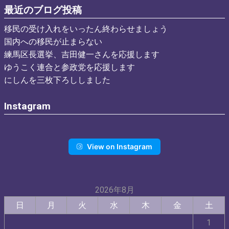
最近のブログ投稿
移民の受け入れをいったん終わらせましょう
国内への移民が止まらない
練馬区長選挙、吉田健一さんを応援します
ゆうこく連合と参政党を応援します
にしんを三枚下ろししました
Instagram
View on Instagram
2026年8月
日
月
火
水
木
金
土
1