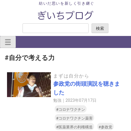
Skip
紡いだ思いを新しく引き継ぐ
to
content
検
検索
索
#自分で考える力
まずは自分から
参政党の街頭演説を聴きま
した
勉強｜
2023年07月17日
#コロナワクチン
#コロナワクチン薬害
#医薬業界の利権構造
#参政党