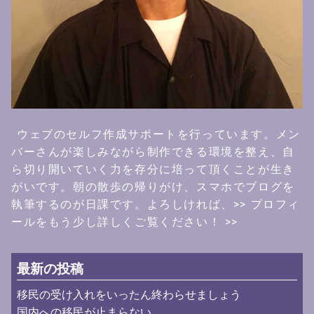
ウェブのセルフ作成サポートを行っています。メン
バーさんが楽しみながら制作できる環境を整え、自
ら切り開いていく力を存分に培って頂くことが生き
がいです。朝の散歩の帰りがけ、スマホでブログを
執筆するのが日課です。よろしければ、
>> プロフィ
ールをもう少し詳しくご覧ください！ >>
最新の投稿
移民の受け入れをいったん終わらせましょう
国内への移民が止まらない