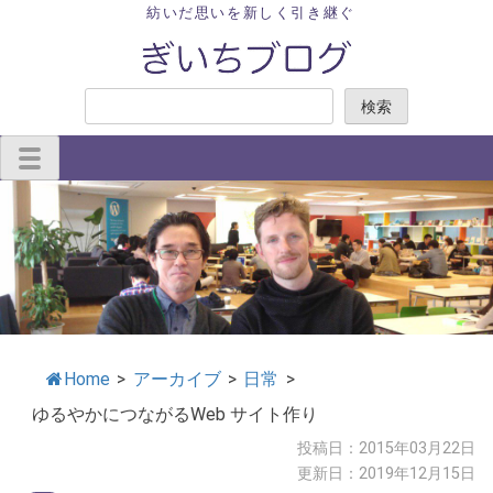
Skip
紡いだ思いを新しく引き継ぐ
to
content
検
検索
索
Home
>
アーカイブ
>
日常
>
ゆるやかにつながるWeb サイト作り
投稿日：2015年03月22日
更新日：2019年12月15日