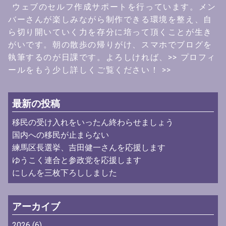
ウェブのセルフ作成サポートを行っています。メン
バーさんが楽しみながら制作できる環境を整え、自
ら切り開いていく力を存分に培って頂くことが生き
がいです。朝の散歩の帰りがけ、スマホでブログを
執筆するのが日課です。よろしければ、
>> プロフィ
ールをもう少し詳しくご覧ください！ >>
最新の投稿
移民の受け入れをいったん終わらせましょう
国内への移民が止まらない
練馬区長選挙、吉田健一さんを応援します
ゆうこく連合と参政党を応援します
にしんを三枚下ろししました
アーカイブ
2026
(6)