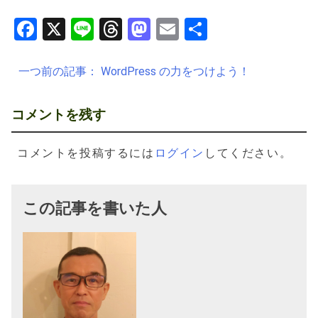
Facebook
X
Line
Threads
Mastodon
Email
共
有
投
一つ前の記事：
WordPress の力をつけよう！
稿
ナ
コメントを残す
ビ
ゲ
コメントを投稿するには
ログイン
してください。
ー
シ
この記事を書いた人
ョ
ン