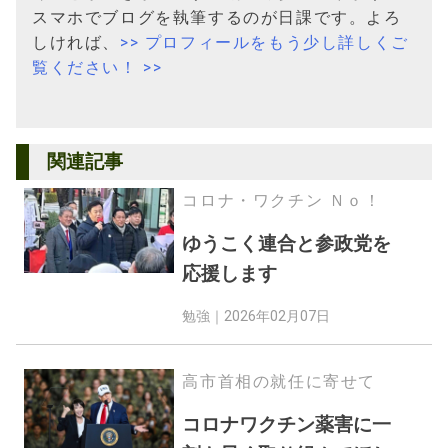
スマホでブログを執筆するのが日課です。よろ
しければ、
>> プロフィールをもう少し詳しくご
覧ください！ >>
関連記事
コロナ・ワクチン Ｎｏ！
ゆうこく連合と参政党を
応援します
勉強｜
2026年02月07日
高市首相の就任に寄せて
コロナワクチン薬害に一