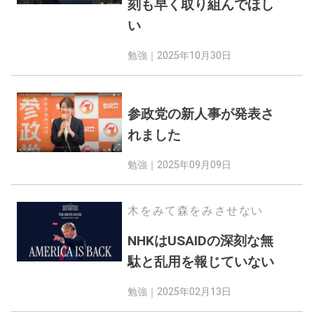
刻も早く取り組んでほし
い
勉強｜
2025年10月30日
参政党の新人事が発表さ
れました
勉強｜
2025年09月09日
木をみて森をみさせない
NHKはUSAIDの深刻な無
駄と乱用を報じていない
勉強｜
2025年02月13日