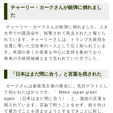
チャーリー・カークさんが銃弾に倒れまし
た
チャーリー・カークさんが銃弾に倒れました。ユタ
大学での講演会中、狙撃されて死去されたと報じら
れています。チャーリーさんは、トランプ大統領を
当選に導いた立役者の一人として広く知られていま
す。米国の多くの若者を中心に支持を集めており、
将来の大統領候補とまで言われていた方でした。
「日本はまだ間に合う」と言葉を残された
カークさんは参政党主催の集会に、先日ゲストとし
て招かれたばかりです。「 Make Japan great
again. （日本はまだ間に合う）」と、激励の言葉を
残されています。言論で戦うことをせず、銃を向け
て暴力でことを済ませようとするできごとに対し、