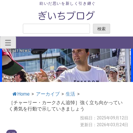
Skip
紡いだ思いを新しく引き継ぐ
to
content
検
検索
索
Home
>
アーカイブ
>
生活
>
［チャーリー・カークさん追悼］強く立ち向かってい
く勇気を行動で示していきましょう
投稿日：2025年09月12日
更新日：2026年03月24日