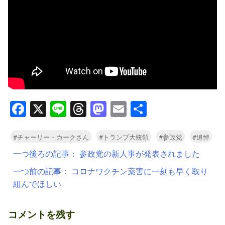
Facebook
X
Line
Threads
Mastodon
Email
共
有
#チャーリー・カークさん
#トランプ大統領
#参政党
#追悼
投
一つ後ろの記事：
参政党の新人事が発表されました
稿
一つ前の記事：
コロナワクチン薬害に一刻も早く取り
ナ
組んでほしい
ビ
ゲ
コメントを残す