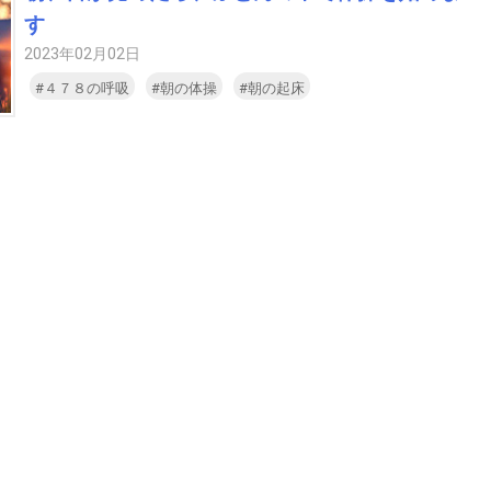
す
2023年02月02日
#４７８の呼吸
#朝の体操
#朝の起床