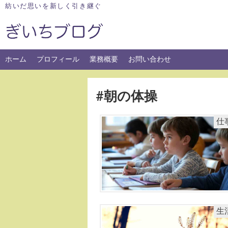
Skip
紡いだ思いを新しく引き継ぐ
to
content
ホーム
プロフィール
業務概要
お問い合わせ
#朝の体操
仕
生