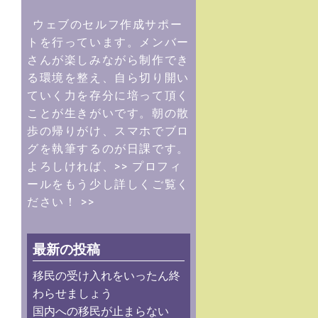
ウェブのセルフ作成サポー
トを行っています。メンバー
さんが楽しみながら制作でき
る環境を整え、自ら切り開い
ていく力を存分に培って頂く
ことが生きがいです。朝の散
歩の帰りがけ、スマホでブロ
グを執筆するのが日課です。
よろしければ、
>> プロフィ
ールをもう少し詳しくご覧く
ださい！ >>
最新の投稿
移民の受け入れをいったん終
わらせましょう
国内への移民が止まらない