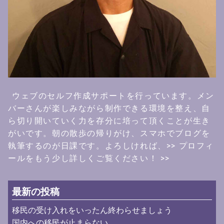
ウェブのセルフ作成サポートを行っています。メン
バーさんが楽しみながら制作できる環境を整え、自
ら切り開いていく力を存分に培って頂くことが生き
がいです。朝の散歩の帰りがけ、スマホでブログを
執筆するのが日課です。よろしければ、
>> プロフィ
ールをもう少し詳しくご覧ください！ >>
最新の投稿
移民の受け入れをいったん終わらせましょう
国内への移民が止まらない