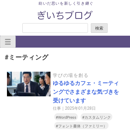
Skip
紡いだ思いを新しく引き継ぐ
to
content
検
検索
索
#ミーティング
学びの場を創る
ゆるゆるカフェ・ミーティ
ングでさまざまな気づきを
受けています
仕事｜
2025年01月28日
#WordPress
#カスタムリンク
#フォント書体（ファミリー）