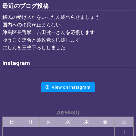
最近のブログ投稿
移民の受け入れをいったん終わらせましょう
国内への移民が止まらない
練馬区長選挙、吉田健一さんを応援します
ゆうこく連合と参政党を応援します
にしんを三枚下ろししました
Instagram
View on Instagram
2026年8月
日
月
火
水
木
金
土
1