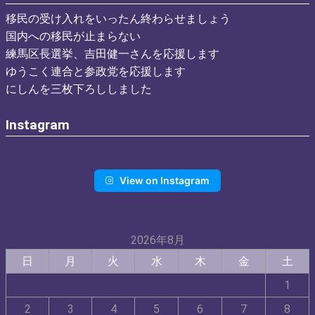
移民の受け入れをいったん終わらせましょう
国内への移民が止まらない
練馬区長選挙、吉田健一さんを応援します
ゆうこく連合と参政党を応援します
にしんを三枚下ろししました
Instagram
View on Instagram
2026年8月
日
月
火
水
木
金
土
1
2
3
4
5
6
7
8