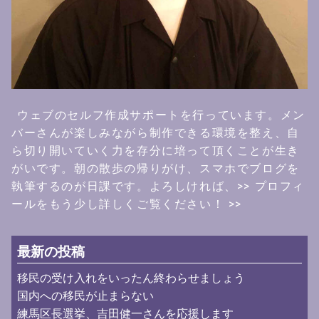
ウェブのセルフ作成サポートを行っています。メン
バーさんが楽しみながら制作できる環境を整え、自
ら切り開いていく力を存分に培って頂くことが生き
がいです。朝の散歩の帰りがけ、スマホでブログを
執筆するのが日課です。よろしければ、
>> プロフィ
ールをもう少し詳しくご覧ください！ >>
最新の投稿
移民の受け入れをいったん終わらせましょう
国内への移民が止まらない
練馬区長選挙、吉田健一さんを応援します