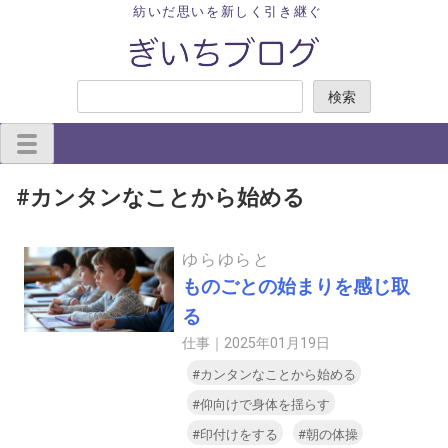
Skip
紡いだ思いを新しく引き継ぐ
to
content
検
検索
索
#カンタンなことから始める
ゆらゆらと
ものごとの始まりを感じ取
る
仕事｜
2025年01月19日
#カンタンなことから始める
#仰向けで身体を揺らす
#印付けをする
#朝の体操